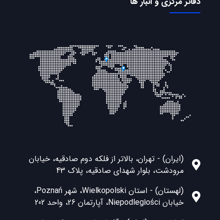
دفاتر مرکزی و انبار ها
(ایران) - تهران، بالاتر از فلکه دوم صادقیه، خیابان
مرودشت، بلوار شهدای صادقیه، پلاک 43
(لهستان) - استان Wielkopolski، شهر Poznań،
خیابان Niepodległości، آپارتمان 26، واحد 202