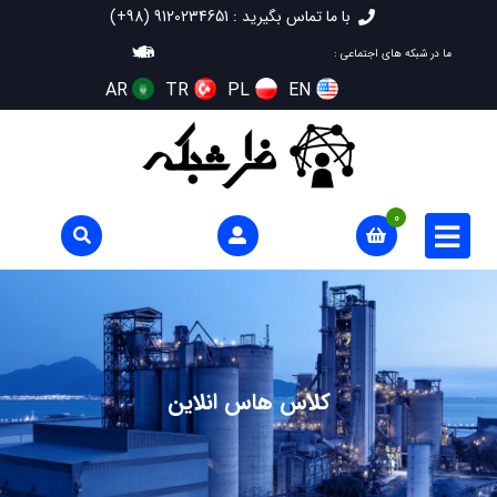
با ما تماس بگیرید : 9120234651 (98+)
ما در شبکه های اجتماعی :
AR
TR
PL
EN
0
کلاس هاس انلاین