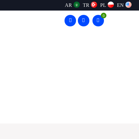
AR
TR
PL
EN
0