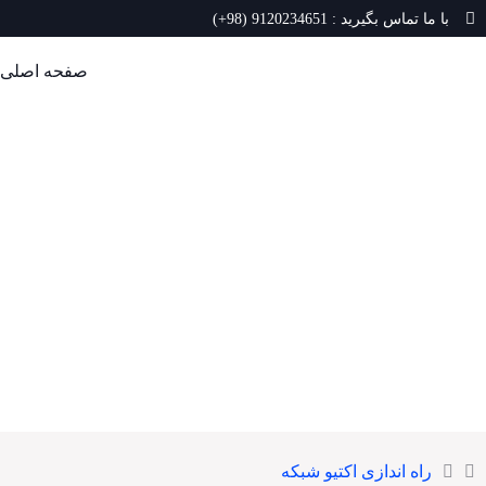
با ما تماس بگیرید : 9120234651 (98+)
صفحه اصلی
راه اندازی اکتیو شبکه