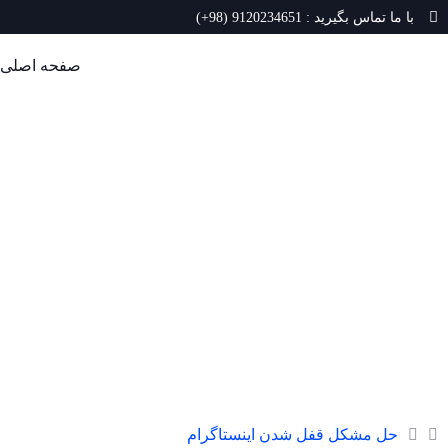
با ما تماس بگیرید : 9120234651 (98+)
صفحه اصلی
حل 
حل مشکل قفل شدن اینستاگرام