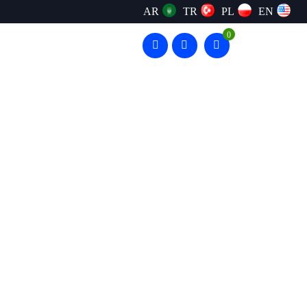
AR
TR
PL
EN
0