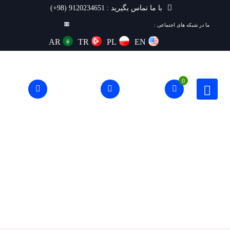
با ما تماس بگیرید : 9120234651 (98+)
ما در شبکه های اجتماعی :
AR
TR
PL
EN
0
حریم خصوصی و امنیت جیمیل