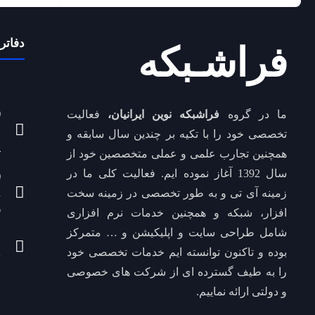
دفاتر 
فراشـبکه
(
ما در گروه
فراشبکه نوین ایرانیان،
فعالیت
خ
تخصصی خود را با تکیه بر چندین سال سابقه و
پ
همچنین تجارب علمی و عملی متخصصین خود از
سال 1392 آغاز نموده ایم. فعالیت کلی ما در
زمینه آی تی و به طور تخصصی در زمینه سخت
6
افزار، شبکه و همچنین خدمات نرم افزاری
شامل طراحی سایت و اپلیکیشن و … متمرکز
ا
بوده و تاکنون توانسته ایم خدمات تخصصی خود
ش
را به طیف گسترده ای از شرکت های خصوصی
و دولتی ارائه نماییم.