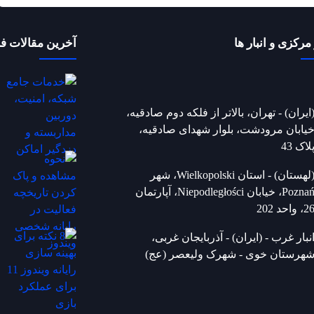
مرکزی و انبار ها
آخرین مقالات ف
ایران) - تهران، بالاتر از فلکه دوم صادقیه،
یابان مرودشت، بلوار شهدای صادقیه،
لاک 43
(لهستان) - استان Wielkopolski، شهر
Poznań، خیابان Niepodległości، آپارتمان
2، واحد 202
نبار غرب - (ایران) - آذربایجان غربی،
هرستان خوی - شهرک ولیعصر (عج)