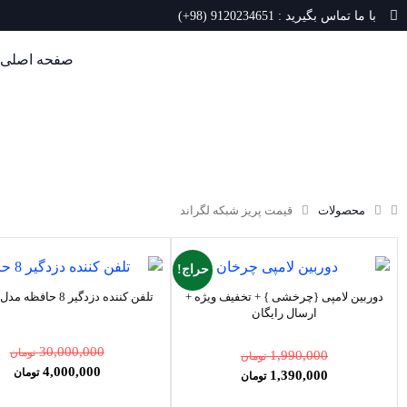
با ما تماس بگیرید : 9120234651 (98+)
صفحه اصلی
محصولات
قیمت پریز شبکه لگراند
حراج!
دوربین لامپی {چرخشی } + تخفیف ویژه +
تلفن کننده دزدگیر 8 حافظه مدل کلاسیک
ارسال رایگان
نمره
5.00
30,000,000
تومان
1,990,000
تومان
از 5
4,000,000
تومان
1,390,000
تومان