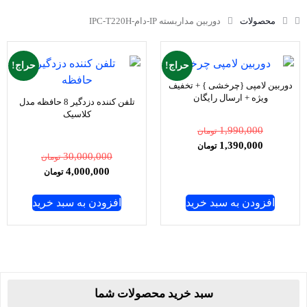
محصولات
دوربین مداربسته IP-دام-IPC-T220H
حراج!
حراج!
دوربین لامپی {چرخشی } + تخفیف
ویژه + ارسال رایگان
تلفن کننده دزدگیر 8 حافظه مدل
کلاسیک
1,990,000
تومان
نمره
1,390,000
تومان
5.00
30,000,000
تومان
از 5
4,000,000
تومان
افزودن به سبد خرید
افزودن به سبد خرید
سبد خرید محصولات شما