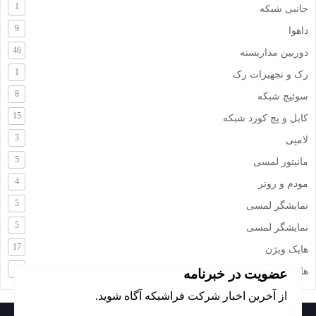
1
جانبی شبکه
9
داهوا
46
دوربین مداربسته
1
رک و تجهیزات رک
8
سوئیچ شبکه
15
کابل و پچ کورد شبکه
3
لامپی
5
مانیتور لمسی
4
مودم و روتر
5
نمایشگر لمسی
5
نمایشگر لمسی
17
هایک ویژن
4
هایلوک
عضویت در خبرنامه
از آخرین اخبار شرکت فراشبکه آگاه شوید.