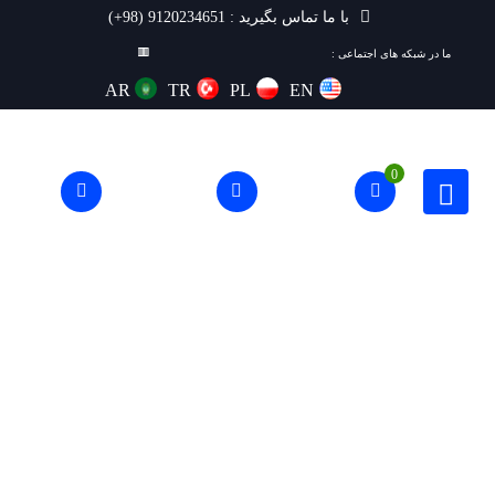
با ما تماس بگیرید : 9120234651 (98+)
ما در شبکه های اجتماعی :
AR
TR
PL
EN
0
دوربین مداربسته IP-دام-IPC-T220H